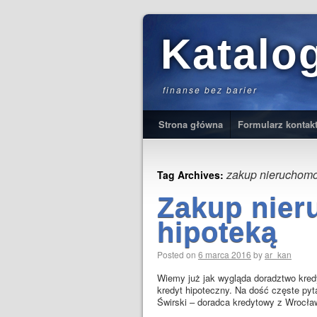
Katalo
finanse bez barier
Strona główna
Formularz kontak
zakup nieruchomo
Tag Archives:
Zakup nier
hipoteką
Posted on
6 marca 2016
by
ar_kan
Wiemy już jak wygląda doradztwo kredy
kredyt hipoteczny. Na dość częste pyt
Świrski – doradca kredytowy z Wrocł