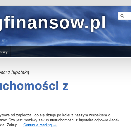
gfinansow.pl
towy
ści z hipoteką
uchomości z
towe od zaplecza i co się dzieje po kolei z naszym wnioskiem o
anie: Czy jest możliwy zakup nieruchomości z hipoteką odpowie Jacek
awia. Zakup …
Continue reading
→