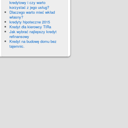
kredytowy i czy warto
korzystać z jego usług?
Dlaczego warto mieć wkład
własny?
kredyty hipoteczne 2015
Kredyt dla kierowcy TIRa
Jak wybrać najlepszy kredyt
refinansowy
Kredyt na budowę domu bez
tajemnic.