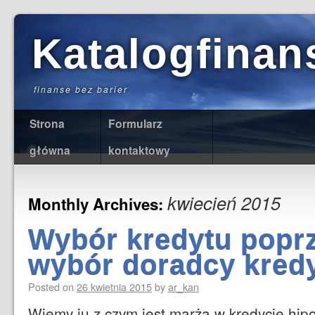
Katalogfinan
finanse bez barier
Strona
Formularz
główna
kontaktowy
kwiecień 2015
Monthly Archives:
Wybór kredytu popr
wybór doradcy kre
Posted on
26 kwietnia 2015
by
ar_kan
Wiemy ju z czym jest marża w kredycie hi