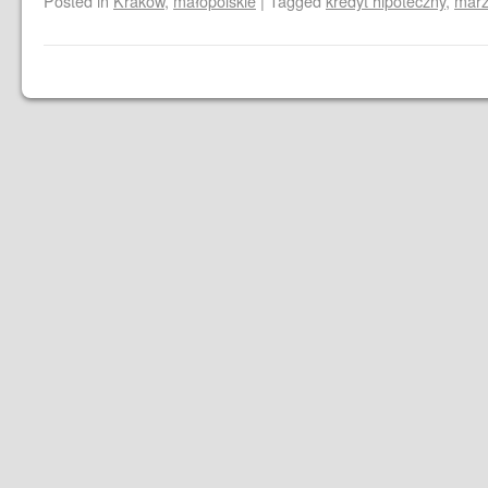
Posted in
Kraków
,
małopolskie
|
Tagged
kredyt hipoteczny
,
mar