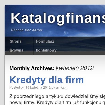
Katalogfinan
finanse bez barier
Strona
Formularz
główna
kontaktowy
kwiecień 2012
Monthly Archives:
Kredyty dla firm
Posted on
13 kwietnia 2012
by
ar_kan
Z poprzedniego artykułu dowiedzieliśmy się
nowej firmy. Kredyty dla firm już funkcjonuj